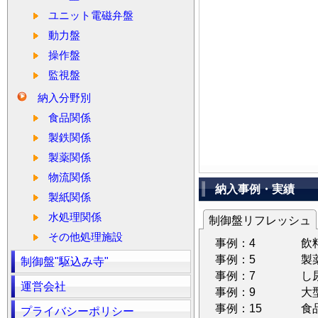
ユニット電磁弁盤
動力盤
操作盤
監視盤
納入分野別
食品関係
製鉄関係
製薬関係
物流関係
納入事例・実績
製紙関係
水処理関係
制御盤リフレッシュ
その他処理施設
事例：4
飲
事例：5
製
制御盤"駆込み寺"
事例：7
し
運営会社
事例：9
大
事例：15
食
プライバシーポリシー