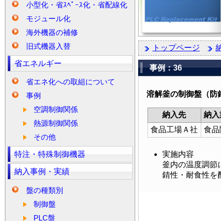
小型化・省ｽﾍﾟｰｽ化・省配線化
モジュール化
海外機器の補修
旧式機器入替
トップページ
省エネルギー
事例：36
省エネ化への取組について
溶解釜の制御盤（防
事例
空調制御関係
納入先
納入
熱源制御関係
食品工場Ａ社
食品
その他
実施内容
特注・特殊制御機器
釜内の温度調節
納入事例・実績
錆性・耐食性を
盤の種類別
制御盤
PLC盤