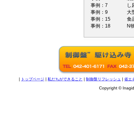
事例：7
し
事例：9
大
事例：15
食
事例：18
N
|
トップページ
|
私だちができること
|
制御盤リフレッシュ
|
省エ
Copyright © Inagide