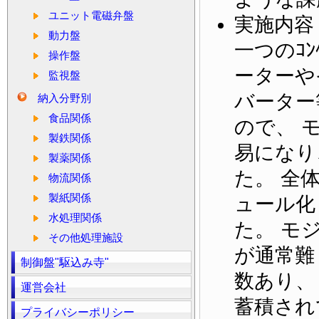
ユニット電磁弁盤
実施内容
動力盤
一つのｺ
操作盤
ーターや
監視盤
バーター
納入分野別
食品関係
ので、 
製鉄関係
易になり
製薬関係
た。 全
物流関係
製紙関係
ュール化
水処理関係
た。 モ
その他処理施設
が通常難
制御盤"駆込み寺"
数あり、
運営会社
蓄積され
プライバシーポリシー