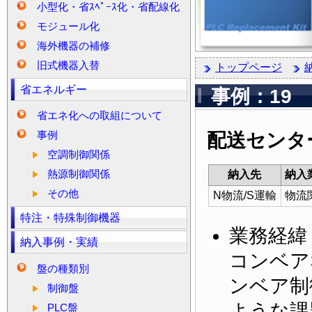
小型化・省ｽﾍﾟｰｽ化・省配線化
モジュール化
海外機器の補修
旧式機器入替
トップページ
省エネルギー
事例：19
省エネ化への取組について
事例
配送センタ
空調制御関係
熱源制御関係
納入先
納入
その他
N物流/S運輸
物流
特注・特殊制御機器
業務経緯
納入事例・実績
コンベア
盤の種類別
ンベア制
制御盤
ような課
PLC盤